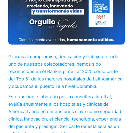
Gracias al compromiso, dedicación y trabajo de cada
uno de nuestros colaboradores, hemos sido
reconocidos en el Ranking IntelLat 2025 como parte
del Top 51 de los mejores hospitales de Latinoamérica
y ocupamos el puesto 18 a nivel Colombia.
Este ranking, elaborado por la consultora IntelLat,
evalúa anualmente a los hospitales y clínicas de
América Latina en dimensiones clave como seguridad
clínica, innovación, eficiencia, tecnología, experiencia
del paciente y prestigio. Ser parte de esta lista es un