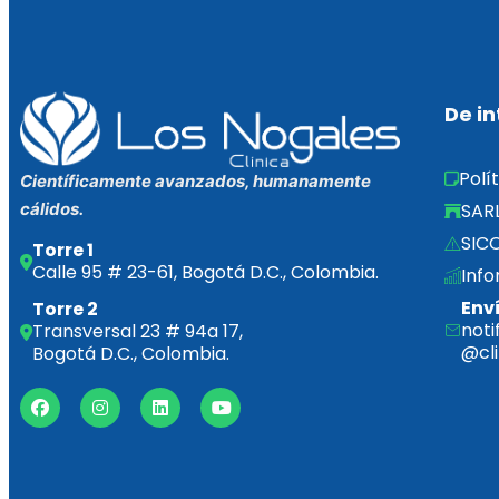
De in
Polí
Científicamente avanzados, humanamente
SAR
cálidos.
SICO
Torre 1
Calle 95 # 23-61, Bogotá D.C., Colombia.
Info
Env
Torre 2
noti
Transversal 23 # 94a 17,
@cl
Bogotá D.C., Colombia.