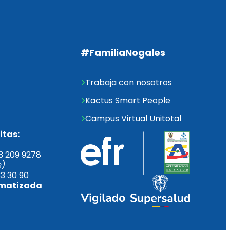
#FamiliaNogales
Trabaja con nosotros
Kactus Smart People
Campus Virtual Unitotal
itas:
3 209 9278 
s)
33 30 90
automatizada       