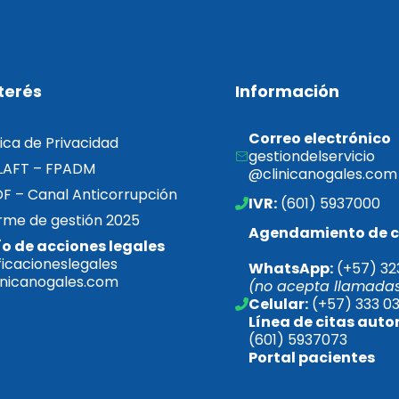
terés
Información
Correo electrónico
tica de Privacidad
gestiondelservicio
LAFT – FPADM
@clinicanogales.com
F – Canal Anticorrupción
IVR:
 (601) 5937000
rme de gestión 2025  
Agendamiento de c
ío de acciones legales
ficacioneslegales
WhatsApp:
 (+57) 32
inicanogales.com
(no acepta llamada
Celular:
 (+57) 333 0
Línea de citas 
(601) 5937073
Portal pacientes