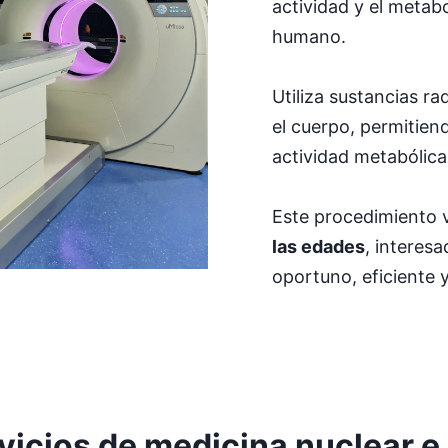
actividad y el metab
humano.
Utiliza sustancias ra
el cuerpo, permitiend
actividad metabólica
Este procedimiento v
las edades
, interes
oportuno, eficiente y
vicios de medicina nuclear 