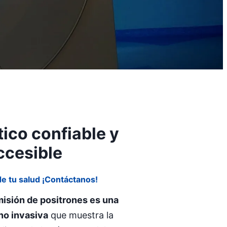
ico confiable y
ccesible
de tu salud ¡Contáctanos!
misión de positrones es una
no invasiva
que muestra la