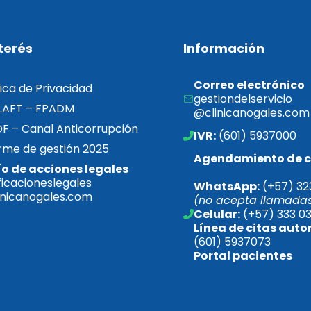
terés
Información
Correo electrónico
tica de Privacidad
gestiondelservicio
LAFT – FPADM
@clinicanogales.com
F – Canal Anticorrupción
IVR:
 (601) 5937000
rme de gestión 2025  
Agendamiento de c
ío de acciones legales
ficacioneslegales
WhatsApp:
 (+57) 32
inicanogales.com
(no acepta llamada
Celular:
 (+57) 333 0
Línea de citas 
(601) 5937073
Portal pacientes