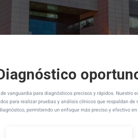
Diagnóstico oportun
de vanguardia para diagnósticos precisos y rápidos. Nuestro e
ados para realizar pruebas y análisis clínicos que respaldan 
diagnóstico, permitiendo un enfoque más preciso y efectivo en 