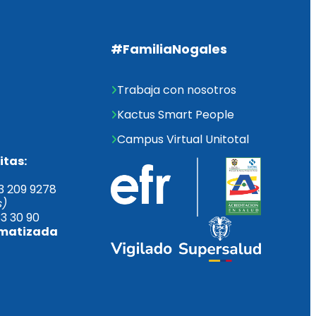
#FamiliaNogales
Trabaja con nosotros
Kactus Smart People
Campus Virtual Unitotal
itas:
3 209 9278 
s)
33 30 90
automatizada       