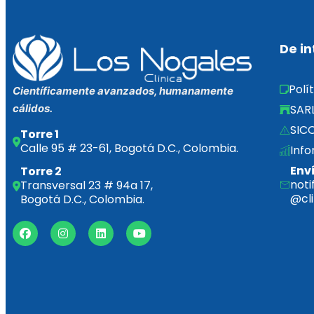
De in
Polí
Científicamente avanzados, humanamente
SAR
cálidos.
SICO
Torre 1
Calle 95 # 23-61, Bogotá D.C., Colombia.
Info
Env
Torre 2
noti
Transversal 23 # 94a 17,
@cl
Bogotá D.C., Colombia.